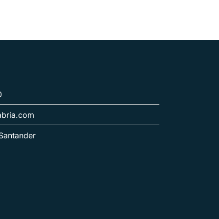
0
abria.com
 Santander